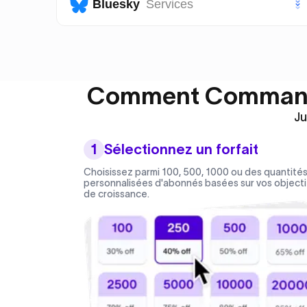
Likes Page Facebook
Bluesky
Services
Vues TikTok
Abonnés Page Facebook
Vues Story TikTok
Likes Bluesky
Likes Publication Facebook
Partages TikTok
Comment Comman
Abonnés Bluesky
Vues Publication Facebook
Ju
Sauvegardes TikTok
1
Sélectionnez un forfait
Likes VIP TikTok
Choisissez parmi 100, 500, 1000 ou des quantité
personnalisées d'abonnés basées sur vos objecti
de croissance.
Abonnés VIP TikTok