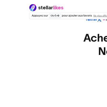
stellar
likes
Appuyez sur
pour ajouter aux favoris
Ctrl+D
Ne plus affi
Twitter
T
Twitter (X)
Régulier
Ache
N
Sans drop