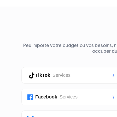
Peu importe votre budget ou vos besoins, n
occuper du 
TikTok
Services
Likes TikTok
Facebook
Services
Abonnés TikTok