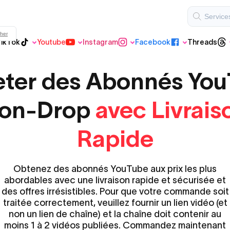
cher
ikTok
Youtube
Instagram
Facebook
Threads
Threads
TikTok Régulier
Youtube
Instagram
Facebook
ter des Abonnés Yo
on-Drop
avec Livrais
Instagram VIP
Youtube
Rapide
Shorts
Obtenez des abonnés YouTube aux prix les plus
VIP TikTok
abordables avec une livraison rapide et sécurisée et
des offres irrésistibles. Pour que votre commande soit
traitée correctement, veuillez fournir un lien vidéo (et
non un lien de chaîne) et la chaîne doit contenir au
moins 1 à 2 vidéos publiées. Commandez maintenant