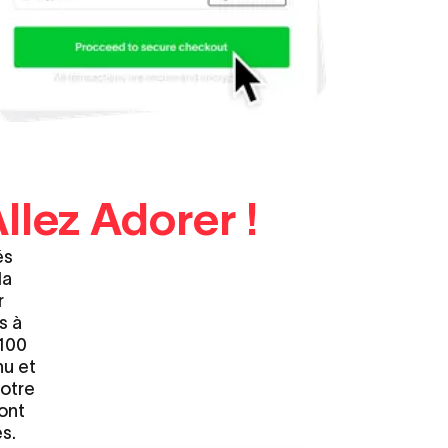
llez Adorer !
és
la
r
s à
 100
nu et
votre
font
s.