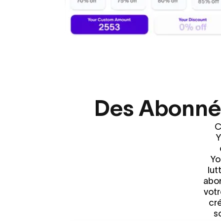
Des Abonné
C
Y
Yo
lut
abon
votr
cré
s