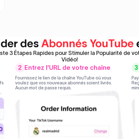
Abonnés Youtube
Vues Twitter (X)
Likes Youtube
VIP Abonnés Twitter (X)
Vues Youtube
der des
Abonnés YouTube
Likes Youtube Shorts
ste 3 Étapes Rapides pour Stimuler la Popularité de vo
Vidéo!
Vues Youtube Shorts
2
Entrez l'URL de votre chaîne
3
s
Fournissez le lien de la chaîne YouTube où vous
Pay
fs
voulez que vos nouveaux abonnés soient livrés.
Reg
Aucun mot de passe requis.
min