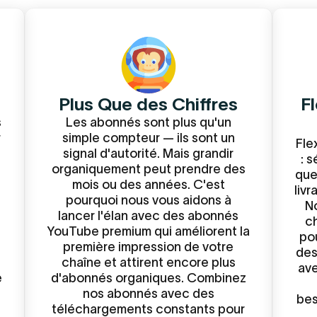
Plus Que des Chiffres
Fl
s
Les abonnés sont plus qu'un
r
simple compteur — ils sont un
Fle
signal d'autorité. Mais grandir
: 
organiquement peut prendre des
que
mois ou des années. C'est
livr
pourquoi nous vous aidons à
N
lancer l'élan avec des abonnés
ch
YouTube premium qui améliorent la
po
première impression de votre
des
chaîne et attirent encore plus
ave
e
d'abonnés organiques. Combinez
nos abonnés avec des
bes
téléchargements constants pour