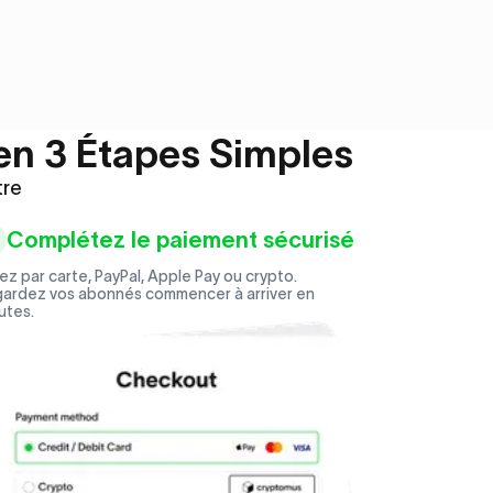
Likes Threads
Vues Instagram
Abonnés Threads
Likes VIP Instagram
Republications Threads
Abonnés VIP Instagram
en 3 Étapes Simples
tre
Complétez le paiement sécurisé
ez par carte, PayPal, Apple Pay ou crypto.
ardez vos abonnés commencer à arriver en
utes.