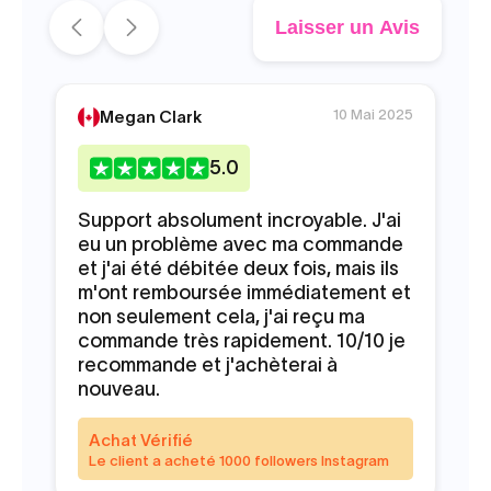
Laisser un Avis
10 Mai 2025
Megan Clark
5
.0
Support absolument incroyable. J'ai
J'
eu un problème avec ma commande
dé
et j'ai été débitée deux fois, mais ils
d'
m'ont remboursée immédiatement et
d'
non seulement cela, j'ai reçu ma
qu
commande très rapidement. 10/10 je
ce
recommande et j'achèterai à
le
nouveau.
ac
ab
do
Achat Vérifié
Le client a acheté 1000 followers Instagram
A