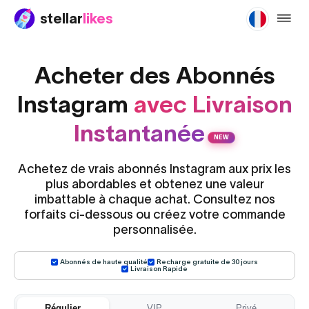
stellar
likes
buy-in
Acheter des Abonnés
Instagram
avec Livraison
Instantanée
NEW
Achetez de vrais abonnés Instagram aux prix les
plus abordables et obtenez une valeur
imbattable à chaque achat. Consultez nos
forfaits ci-dessous ou créez votre commande
personnalisée.
Abonnés de haute qualité
Recharge gratuite de 30 jours
Livraison Rapide
Régulier
VIP
Privé