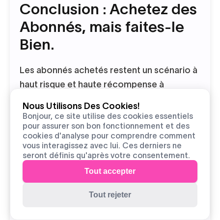
Conclusion : Achetez des
Abonnés, mais faites-le
Bien.
Les abonnés achetés restent un scénario à
haut risque et haute récompense à
l'approche de 2025. Bien qu'ils offrent aux
Nous Utilisons Des Cookies!
nouveaux comptes la capacité de lutter
Bonjour, ce site utilise des cookies essentiels
pour assurer son bon fonctionnement et des
contre les anciennes marques et soient
cookies d'analyse pour comprendre comment
même utilisés par de plus grands comptes
vous interagissez avec lui. Ces derniers ne
pour relancer leur engagement lorsqu'un
seront définis qu'après votre consentement.
coup de pouce supplémentaire est
Tout accepter
nécessaire, ce n'est pas sans
Tout rejeter
conséquences. Assurez-vous d'utiliser des
partenaires fiables comme StellarLikes et