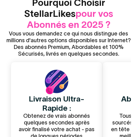
Pourquoi Choisir
Republications Threads
Vues Youtube Shorts
StellarLikes
Abonnés Bluesky
pour vos
Abonnés en 2025 ?
Vous vous demandez ce qui nous distingue des
millions d'autres options disponibles sur Internet?
Des abonnés Premium, Abordables et 100%
Sécurisés, livrés en quelques secondes.
Livraison Ultra-
Abo
Rapide :
Obtenez de vrais abonnés
Tous n
quelques secondes après
sourcés a
avoir finalisé votre achat - pas
en tête : 
de longues périodes
meille